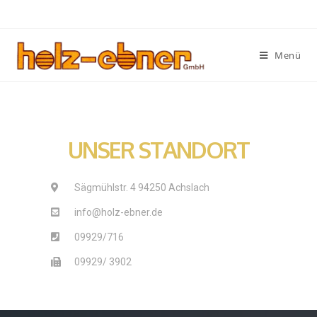
Menü
UNSER STANDORT
Sägmühlstr. 4 94250 Achslach
info@holz-ebner.de
09929/716
09929/ 3902